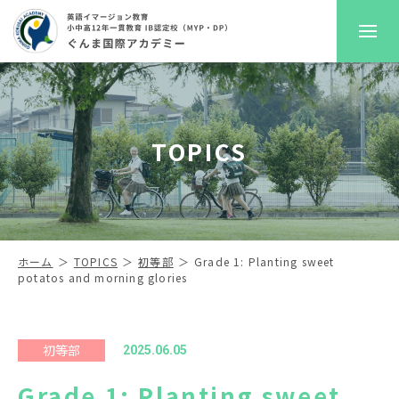
GKAについて
TOPICS
プレスクール
初等部
中高等部
ホーム
TOPICS
初等部
Grade 1: Planting sweet
potatos and morning glories
入学案内
進路サポート
初等部
2025.06.05
Grade 1: Planting sweet