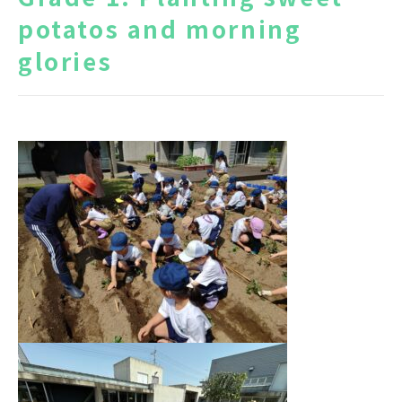
potatos and morning
News
Topics
glories
FAQ
図書蔵書検索
保護者専用ページ
卒業生・転出された方
へ
情報公開
アクセス
プライバシーポリシー
EN