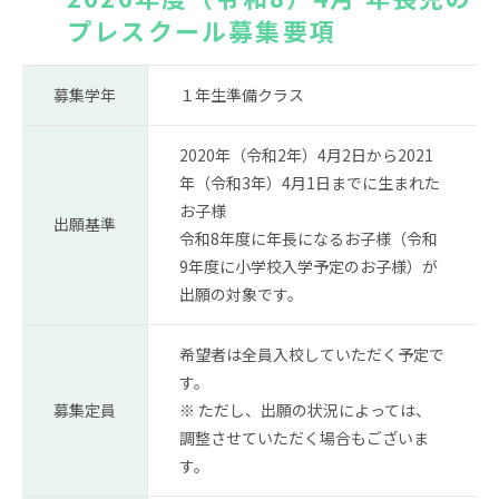
プレスクール募集要項
News
Topics
FAQ
図書蔵書検索
募集学年
１年生準備クラス
保護者専用ページ
卒業生・転出された方
2020年（令和2年）4月2日から2021
へ
年（令和3年）4月1日までに生まれた
情報公開
アクセス
お子様
出願基準
令和8年度に年長になるお子様（令和
プライバシーポリシー
9年度に小学校入学予定のお子様）が
出願の対象です。
希望者は全員入校していただく予定で
す。
募集定員
※ ただし、出願の状況によっては、
EN
調整させていただく場合もございま
す。