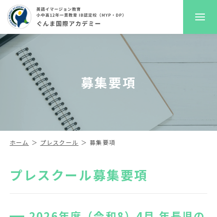
GKAについて
募集要項
プレスクール
初等部
中高等部
ホーム
プレスクール
募集要項
入学案内
プレスクール募集要項
進路サポート
2026年度（令和8）4月 年長児の