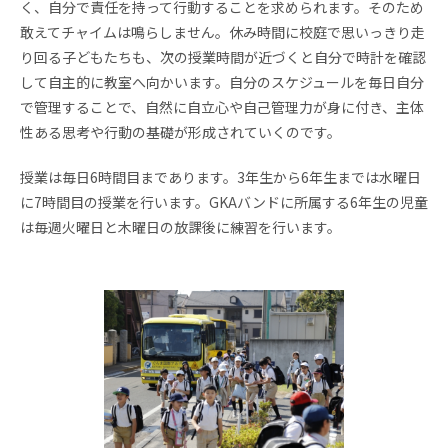
く、自分で責任を持って行動することを求められます。そのため
敢えてチャイムは鳴らしません。休み時間に校庭で思いっきり走
News
Topics
り回る子どもたちも、次の授業時間が近づくと自分で時計を確認
FAQ
図書蔵書検索
して自主的に教室へ向かいます。自分のスケジュールを毎日自分
で管理することで、自然に自立心や自己管理力が身に付き、主体
保護者専用ページ
卒業生・転出された方
性ある思考や行動の基礎が形成されていくのです。
へ
授業は毎日6時間目まであります。3年生から6年生までは水曜日
情報公開
アクセス
に7時間目の授業を行います。GKAバンドに所属する6年生の児童
は毎週火曜日と木曜日の放課後に練習を行います。
プライバシーポリシー
EN