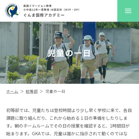
GKAについて
児童の一日
プレスクール
初等部
中高等部
ホーム
初等部
児童の一日
入学案内
初等部では、児童たちは登校時間より少し早く学校に来て、各自
課題に取り組んだり、これから始める１日の準備をしたりしま
進路サポート
す。朝のホームルームでその日の授業を確認すると、1時間目が
始まります。GKAでは、児童は誰かに指示されて動くのではな