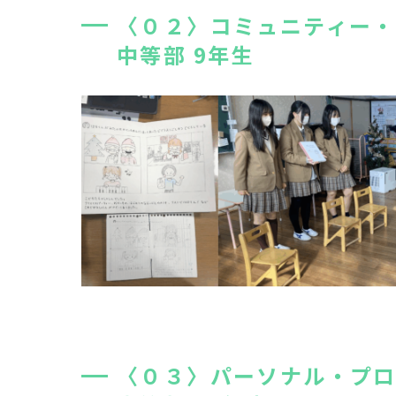
〈０２〉コミュニティー
中等部 9年生
〈０３〉パーソナル・プ