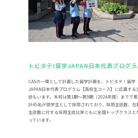
トビタテ!留学JAPAN日本代表プログ
CASの一環として計画した留学計画を、トビタテ！留学
JAPAN日本代表プログラム【高校生コース】に応募する
徒もいます。本校は第1期～第9期（2024年度）までで累
計45名が奨学生として採用されており、採用生徒数、在
生徒数に対する採用生徒比率ともに全国トップクラスと
っています。