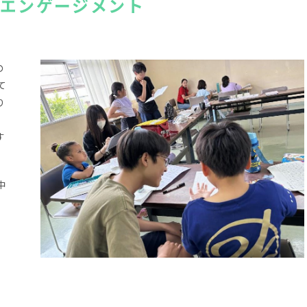
・エンゲージメント
の
て
り
す
中