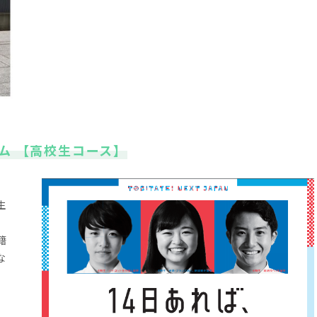
ラム 【高校生コース】
生
籍
な