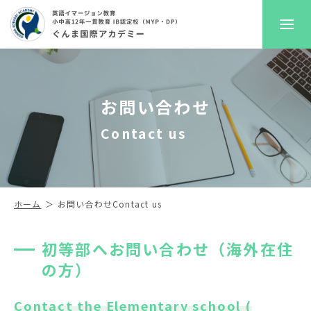
GKAについて
お問い合わせ
プレスクール
Contact us
初等部
中高等部
ホーム
お問い合わせ
Contact us
入学案内
初等部へお問い合わせ（海外在住
の方）
進路サポート
Contact the Elementary school (