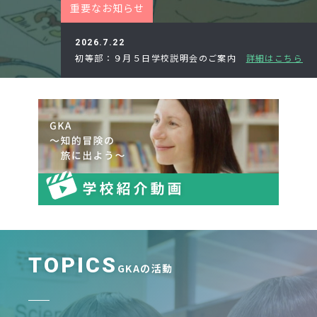
重要な
お知らせ
News
Topics
2026.7.22
FAQ
図書蔵書検索
初等部：９月５日学校説明会のご案内
詳細はこちら
保護者専用ページ
卒業生・転出された方
へ
情報公開
アクセス
プライバシーポリシー
TOPICS
EN
GKAの活動