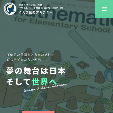
GKAについて
プレスクール
初等部
中高等部
入学案内
進路サポート