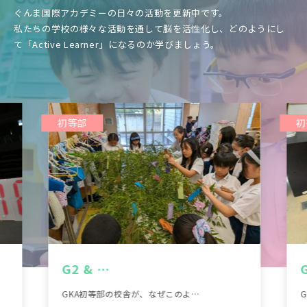
お問い合わせ
資料請求
ぐんま国際アカデミーの日々の活動を更新中です。
私たちの学校の様々な活動を通して脳を活性化し、どのようにし
て「Active Learner」になるのか学びましょう。
採用情報
視察申し込み
初等部
G6 –…
の校舎が、なぜこのよ…
G6 – Respi…