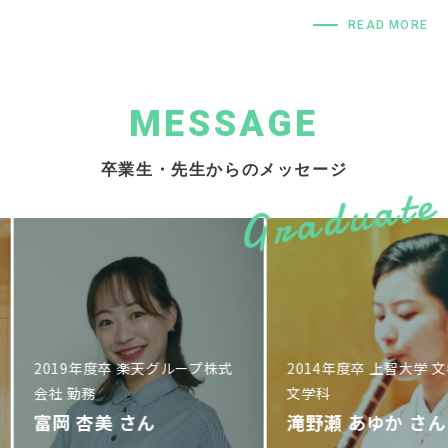
READ MORE
MESSAGE
卒業生・先生からのメッセージ
019年度卒 楽天グループ株式
2014年度卒 上智大学 文学部英
社 勤務
文学科
富岡 杏美
滝野瀬 あゆか