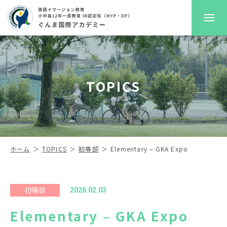
GKAについて
TOPICS
プレスクール
初等部
中高等部
ホーム
TOPICS
初等部
Elementary – GKA Expo
入学案内
初等部
2026.02.03
進路サポート
Elementary – GKA Expo