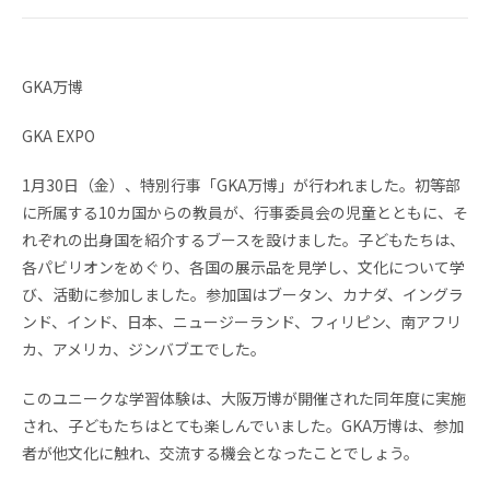
News
Topics
FAQ
図書蔵書検索
GKA万博
保護者専用ページ
卒業生・転出された方
GKA EXPO
へ
1月30日（金）、特別行事「GKA万博」が行われました。初等部
情報公開
アクセス
に所属する10カ国からの教員が、行事委員会の児童とともに、そ
れぞれの出身国を紹介するブースを設けました。子どもたちは、
プライバシーポリシー
各パビリオンをめぐり、各国の展示品を見学し、文化について学
び、活動に参加しました。参加国はブータン、カナダ、イングラ
ンド、インド、日本、ニュージーランド、フィリピン、南アフリ
カ、アメリカ、ジンバブエでした。
このユニークな学習体験は、大阪万博が開催された同年度に実施
EN
され、子どもたちはとても楽しんでいました。GKA万博は、参加
者が他文化に触れ、交流する機会となったことでしょう。