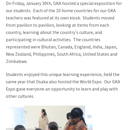
お問い合わせ
資料請求
On Friday, January 30th, GKA hosted a special exposition for
our students. Each of the 10 home countries for our GKA
teachers was featured at its own kiosk. Students moved
採用情報
視察申し込み
from pavilion to pavilion, looking at items from each
country, learning about the country’s culture, and
participating in cultural activities. The countries
represented were Bhutan, Canada, England, India, Japan,
New Zealand, Philippines, South Africa, United States and
Zimbabwe.
Students enjoyed this unique learning experience, held the
same year that Osaka also hosted the World Expo. Our GKA
Expo gave everyone an opportunity to learn and play with
other cultures.