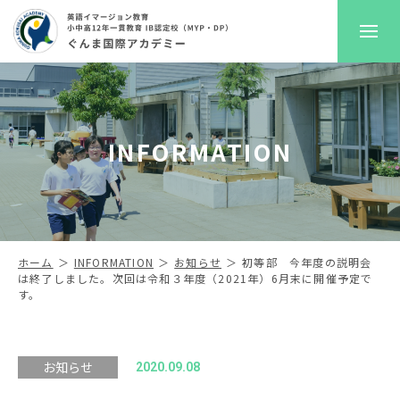
GKAについて
INFORMATION
プレスクール
初等部
中高等部
ホーム
INFORMATION
お知らせ
初等部 今年度の説明会
は終了しました。次回は令和３年度（2021年）6月末に開催予定で
す。
入学案内
進路サポート
お知らせ
2020.09.08