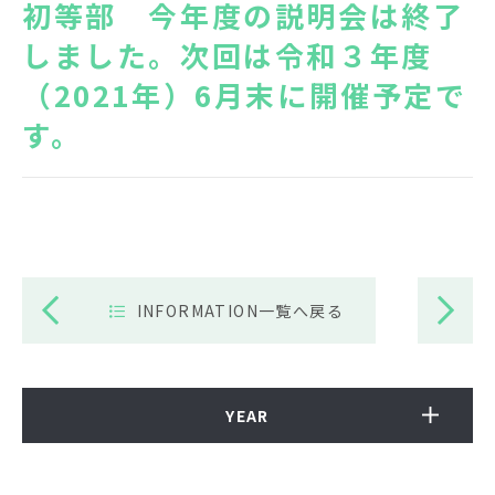
初等部 今年度の説明会は終了
News
Topics
しました。次回は令和３年度
（2021年）6月末に開催予定で
FAQ
図書蔵書検索
す。
保護者専用ページ
卒業生・転出された方
へ
情報公開
アクセス
プライバシーポリシー
INFORMATION一覧へ戻る
YEAR
EN