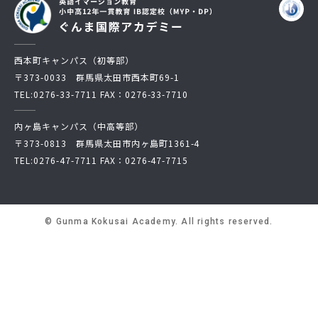
News
Topics
FAQ
図書蔵書検索
西本町キャンパス（初等部）
〒373-0033 群馬県太田市西本町69-1
保護者専用ページ
卒業生・転出された方
TEL:
0276-33-7711
FAX：0276-33-7710
へ
内ヶ島キャンパス（中高等部）
情報公開
アクセス
〒373-0813 群馬県太田市内ヶ島町1361-4
TEL:
0276-47-7711
FAX：0276-47-7715
プライバシーポリシー
© Gunma Kokusai Academy. All rights reserved.
EN