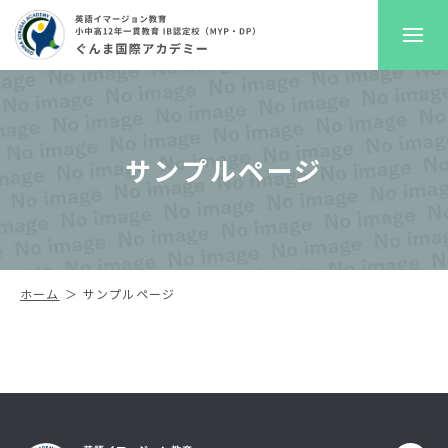
GKAについて
サンプルページ
プレスクール
初等部
中高等部
ホーム
サンプルページ
入学案内
進路サポート