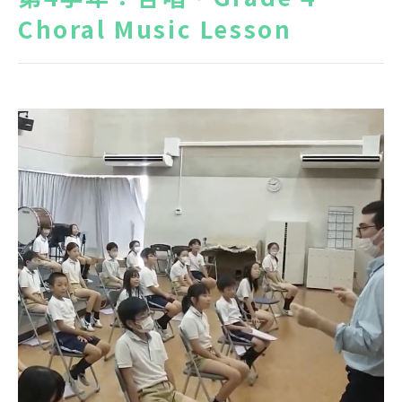
Choral Music Lesson
News
Topics
FAQ
図書蔵書検索
保護者専用ページ
卒業生・転出された方
へ
情報公開
アクセス
プライバシーポリシー
EN