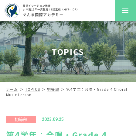
GKAについて
TOPICS
プレスクール
初等部
中高等部
ホーム
TOPICS
初等部
第4学年：合唱・Grade 4 Choral
Music Lesson
入学案内
進路サポート
初等部
2023.09.25
第4学年：合唱・Grade 4