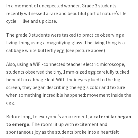
In a moment of unexpected wonder, Grade 3 students
recently witnessed a rare and beautiful part of nature’s life
cycle — live and up close.
The grade 3 students were tasked to practice observing a
living thing using a magnifying glass. The living thing is a
cabbage white butterfly egg
(see picture above)
Also, using a WiFi-connected teacher electric microscope,
students observed the tiny, 1mm-sized egg carefully tucked
beneath a cabbage leaf. With their eyes glued to the big
screen, they began describing the egg’s color and texture
when something incredible happened: movement inside the
egg.
Before long, to everyone’s amazement,
a caterpillar began
to emerge.
The room lit up with excitement and
spontaneous joy as the students broke into a heartfelt