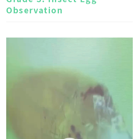
Observation
News
Topics
FAQ
図書蔵書検索
保護者専用ページ
卒業生・転出された方
動
へ
画
プ
情報公開
アクセス
レ
ー
プライバシーポリシー
ヤ
ー
EN