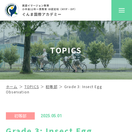
GKAについて
TOPICS
プレスクール
初等部
中高等部
ホーム
TOPICS
初等部
Grade 3: Insect Egg
Observation
入学案内
進路サポート
初等部
2025.05.01
Grade 3: Insect Egg