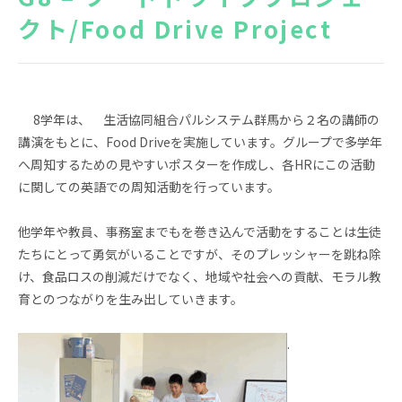
クト/Food Drive Project
News
Topics
FAQ
図書蔵書検索
保護者専用ページ
卒業生・転出された方
8学年は、 生活協同組合パルシステム群馬から２名の講師の
へ
講演をもとに、
Food Driveを実施しています。グループで多学年
へ周知するための
見やすいポスターを作成し、
各HRにこの活動
情報公開
アクセス
に関しての英語での周知活動を行っています。
プライバシーポリシー
他学年や教員、
事務室までもを巻き込んで活動をすることは生徒
たちにとって勇気
がいることですが、そのプレッシャーを跳ね除
け、食品ロスの削減
だけでなく、地域や社会への貢献、
モラル教
育とのつながりを生み出していきます。
EN
.