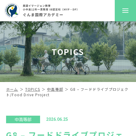
GKAについて
TOPICS
プレスクール
初等部
中高等部
ホーム
TOPICS
中高等部
G8 – フードドライブプロジェク
ト/Food Drive Project
入学案内
進路サポート
中高等部
2026.06.25
G8 – フードドライブプロジェ