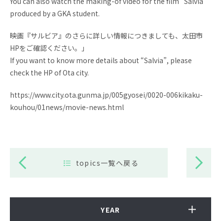
You can also watch the making-of video for the film “Salvia”
produced by a GKA student.
映画『サルビア』のさらに詳しい情報につきましても、太田市
HPをご確認ください。」
If you want to know more details about “Salvia”, please
check the HP of Ota city.
https://www.city.ota.gunma.jp/005gyosei/0020-006kikaku-
kouhou/01news/movie-news.html
topics一覧へ戻る
YEAR