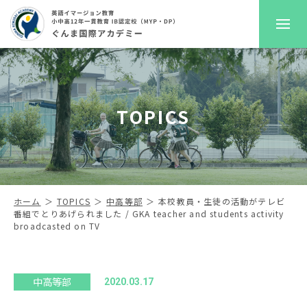
GKAについて
TOPICS
プレスクール
初等部
中高等部
ホーム
TOPICS
中高等部
本校教員・生徒の活動がテレビ
番組でとりあげられました / GKA teacher and students activity
broadcasted on TV
入学案内
進路サポート
中高等部
2020.03.17