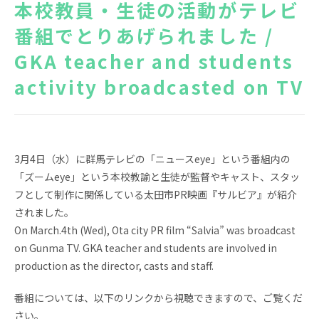
本校教員・生徒の活動がテレビ
News
Topics
番組でとりあげられました /
GKA teacher and students
FAQ
図書蔵書検索
activity broadcasted on TV
保護者専用ページ
卒業生・転出された方
へ
情報公開
アクセス
3月4日（水）に群馬テレビの「ニュースeye」という番組内の
プライバシーポリシー
「ズームeye」という本校教諭と生徒が監督やキャスト、スタッ
フとして制作に関係している太田市PR映画『サルビア』が紹介
されました。
On March.4th (Wed), Ota city PR film “Salvia” was broadcast
on Gunma TV. GKA teacher and students are involved in
production as the director, casts and staff.
EN
番組については、以下のリンクから視聴できますので、ご覧くだ
さい。