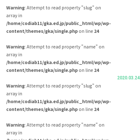
Warning
: Attempt to read property "slug" on
News
Topics
array in
/home/codiab11/gka.ed.jp/public_html/wp/wp-
FAQ
図書蔵書検索
content/themes/gka/single.php
on line
24
保護者専用ページ
卒業生・転出された方
へ
Warning
: Attempt to read property "name" on
array in
情報公開
アクセス
/home/codiab11/gka.ed.jp/public_html/wp/wp-
content/themes/gka/single.php
on line
24
プライバシーポリシー
2020.03.24
Warning
: Attempt to read property "slug" on
array in
/home/codiab11/gka.ed.jp/public_html/wp/wp-
content/themes/gka/single.php
on line
24
EN
Warning
: Attempt to read property "name" on
array in