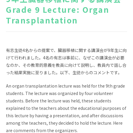
Grade 9 Lecture: Organ
News
Topics
Transplantation
FAQ
図書蔵書検索
保護者専用ページ
卒業生・転出された方
へ
有志生徒4名からの提案で、臓器移植に関する講演会が9年生に向
情報公開
アクセス
けて行われました。4名の有志は事前に、なぜこの講演会が必要
なのか、その教育的意義を教員に向けて説明し、教員内で話し合
プライバシーポリシー
った結果実施に至りました。以下、生徒からのコメントです。
An organ transplantation lecture was held for the 9th grade
students. The lecture was organized by four volunteer
students. Before the lecture was held, these students
explained to the teachers about the educational purposes of
EN
this lecture by having a presentation, and after discussions
among the teachers, they decided to hold the lecture. Here
are comments from the organizers.