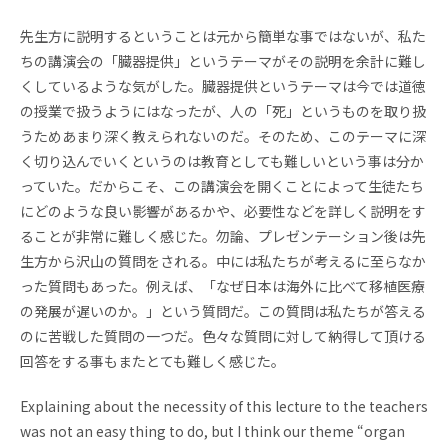
お問い合わせ
資料請求
先生方に説明するということは元から簡単な事ではないが、私た
ちの講演会の「臓器提供」というテーマがその説明を余計に難し
採用情報
視察申し込み
くしているような気がした。臓器提供というテーマは今では道徳
の授業で扱うようにはなったが、人の「死」というものを取り扱
うためあまり深く教えられないのだ。そのため、このテーマに深
く切り込んでいくというのは教育としても難しいという事は分か
っていた。だからこそ、この講演会を開くことによって生徒たち
にどのような良い影響があるかや、必要性などを詳しく説明をす
ることが非常に難しく感じた。勿論、プレゼンテーション後は先
生方から沢山の質問をされる。中には私たちが考えるに至らなか
った質問もあった。例えば、「なぜ日本は海外に比べて移植医療
の発展が遅いのか。」という質問だ。この質問は私たちが答える
のに苦戦した質問の一つだ。色々な質問に対して納得して頂ける
回答をする事もまたとても難しく感じた。
Explaining about the necessity of this lecture to the teachers
was not an easy thing to do, but I think our theme “organ