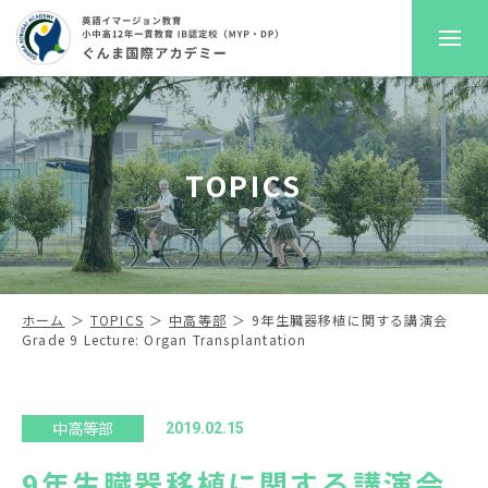
GKAについて
TOPICS
プレスクール
初等部
中高等部
ホーム
TOPICS
中高等部
9年生臓器移植に関する講演会
Grade 9 Lecture: Organ Transplantation
入学案内
進路サポート
中高等部
2019.02.15
9年生臓器移植に関する講演会