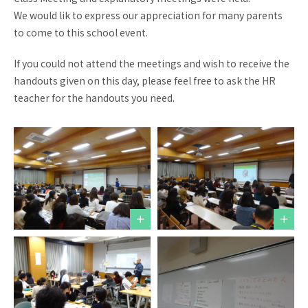
お問い合わせ
資料請求
We would lik to express our appreciation for many parents
to come to this school event.
採用情報
視察申し込み
If you could not attend the meetings and wish to receive the
handouts given on this day, please feel free to ask the HR
teacher for the handouts you need.