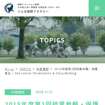
GKAについて
TOPICS
プレスクール
初等部
中高等部
ホーム
TOPICS
中高等部
2018年度第2回授業参観・保護
者会 / 2nd Lesson Observation & Class Meeting
入学案内
進路サポート
中高等部
2018.11.21
2018年度第2回授業参観・保護