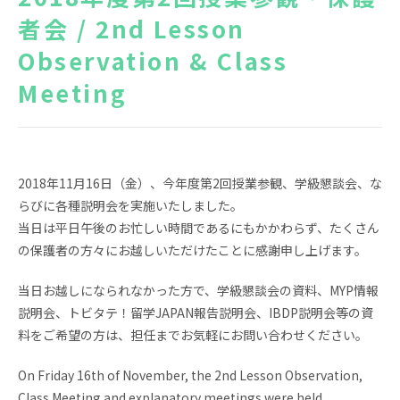
者会 / 2nd Lesson
News
Topics
Observation & Class
FAQ
図書蔵書検索
Meeting
保護者専用ページ
卒業生・転出された方
へ
情報公開
アクセス
2018年11月16日（金）、今年度第2回授業参観、学級懇談会、な
らびに各種説明会を実施いたしました。
プライバシーポリシー
当日は平日午後のお忙しい時間であるにもかかわらず、たくさん
の保護者の方々にお越しいただけたことに感謝申し上げます。
当日お越しになられなかった方で、学級懇談会の資料、MYP情報
説明会、トビタテ！留学JAPAN報告説明会、IBDP説明会等の資
料をご希望の方は、担任までお気軽にお問い合わせください。
EN
On Friday 16th of November, the 2nd Lesson Observation,
Class Meeting and explanatory meetings were held.