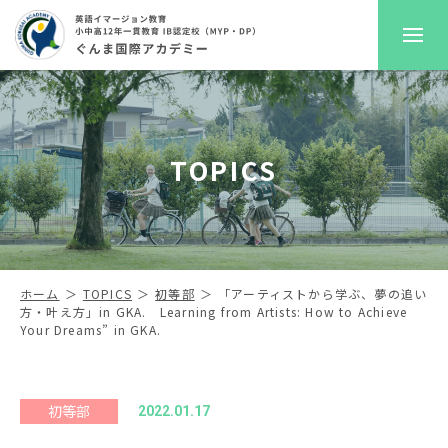
GKAについて
TOPICS
プレスクール
初等部
中高等部
ホーム
TOPICS
初等部
「アーティストから学ぶ、夢の追い
方・叶え方」in GKA. Learning from Artists: How to Achieve
Your Dreams” in GKA.
入学案内
進路サポート
初等部
2022.01.17