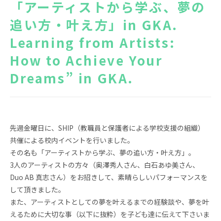
「アーティストから学ぶ、夢の
News
Topics
追い方・叶え方」in GKA.
Learning from Artists:
FAQ
図書蔵書検索
How to Achieve Your
保護者専用ページ
卒業生・転出された方
へ
Dreams” in GKA.
情報公開
アクセス
プライバシーポリシー
先週金曜日に、SHIP（教職員と保護者による学校支援の組織）
共催による校内イベントを行いました。
その名も「アーティストから学ぶ、夢の追い方・叶え方」。
3人のアーティストの方々（奥澤秀人さん、白石あゆ美さん、
Duo AB 真志さん）をお招きして、素晴らしいパフォーマンスを
EN
して頂きました。
また、アーティストとしての夢を叶えるまでの経験談や、夢を叶
えるために大切な事（以下に抜粋）を子ども達に伝えて下さいま