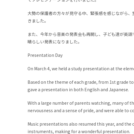
大勢の保護者の方々が見守る中、緊張感を感じながら、
きました。
また、今年から音楽の発表会も再開し、子ども達が英語
晴らしい発表になりました。
Presentation Day
On March 4, we held a study presentation at the elem
Based on the theme of each grade, from 1st grade to
gave a presentation in both English and Japanese.
With a large number of parents watching, many of th
nervousness and a sense of pride, and were able to con
Music presentations also resumed this year, and the c
instruments, making for a wonderful presentation.