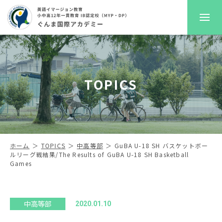
GKAについて
TOPICS
プレスクール
初等部
中高等部
ホーム
TOPICS
中高等部
GuBA U-18 SH バスケットボー
ルリーグ戦結果/The Results of GuBA U-18 SH Basketball
Games
入学案内
進路サポート
中高等部
2020.01.10