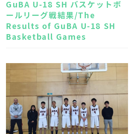
GuBA U-18 SH バスケットボ
News
Topics
ールリーグ戦結果/The
Results of GuBA U-18 SH
FAQ
図書蔵書検索
Basketball Games
保護者専用ページ
卒業生・転出された方
へ
情報公開
アクセス
プライバシーポリシー
EN