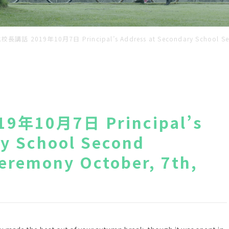
話 2019年10月7日 Principal’s Address at Secondary School Secon
10月7日 Principal’s
ry School Second
eremony October, 7th,