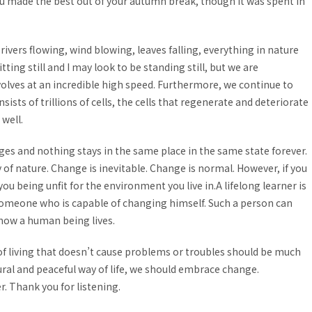
ou made the best out of your autumn break, though it was spent in
rivers flowing, wind blowing, leaves falling, everything in nature
ing still and I may look to be standing still, but we are
olves at an incredible high speed. Furthermore, we continue to
sts of trillions of cells, the cells that regenerate and deteriorate
well.
nges and nothing stays in the same place in the same state forever.
y of nature. Change is inevitable. Change is normal. However, if you
to you being unfit for the environment you live in.A lifelong learner is
someone who is capable of changing himself. Such a person can
f how a human being lives.
 of living that doesn’t cause problems or troubles should be much
atural and peaceful way of life, we should embrace change.
r. Thank you for listening.