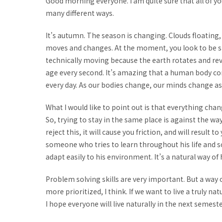
Good morning everyone. I am quite sure that all of y
many different ways.
It’s autumn. The season is changing. Clouds floating, 
moves and changes. At the moment, you look to be sitt
technically moving because the earth rotates and rev
age every second. It’s amazing that a human body consi
every day. As our bodies change, our minds change as 
What I would like to point out is that everything cha
So, trying to stay in the same place is against the wa
reject this, it will cause you friction, and will result 
someone who tries to learn throughout his life and 
adapt easily to his environment. It’s a natural way o
Problem solving skills are very important. But a way
more prioritized, I think. If we want to live a truly n
I hope everyone will live naturally in the next semeste