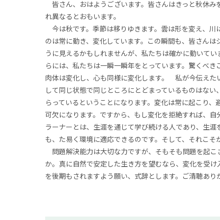
皆さん、おはようございます。皆さんはきっと秋休みを
れ異なるとおもいます。
今は秋です。季節は移りゆきます。雲は形を変え、川は
のは常に動き、変化しています。この瞬間も、皆さんは
うに見えるかもしれませんが、私たちは確かに動いてい
らには、私たちは一瞬一瞬年をとっています。驚くべき
肉体は変化し、心も同様に変化します。 私が今伝えた
して同じ状態で同じところにとどまっているものはない
らっているということになります。変化は常に起こり、
可欠になります。ですから、もし変化を拒絶すれば、自
ラーナーとは、生涯を通じて学び続ける人であり、生涯
も、た易く環境に適応できるのです。そして、それこそ
問題解決能力は大切な力ですが、そもそも問題を起こ
か。真に自然で安定した生き方を望むなら、変化を受け
を後期もされますよう願い、式辞とします。ご清聴あり