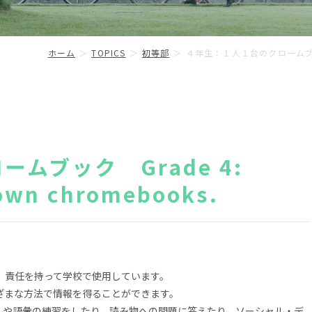
ホーム
TOPICS
初等部
４年生：１人１台のクロームブック Gra
ムブック Grade 4:
 own chromebooks.
、責任を持って学校で使用しています。
ざまな方法で情報を得ることができます。
ルや語彙の練習をしたり、読み物への問題に答えたり、ソーシャル・デ