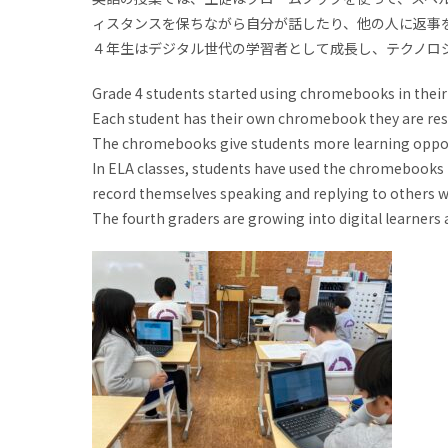
ィスタンスを保ちながら自分が話したり、他の人に返事
４年生はデジタル世代の学習者として成長し、テクノロ
Grade 4 students started using chromebooks in their 
Each student has their own chromebook they are resp
The chromebooks give students more learning opport
In ELA classes, students have used the chromebooks t
record themselves speaking and replying to others wh
The fourth graders are growing into digital learners