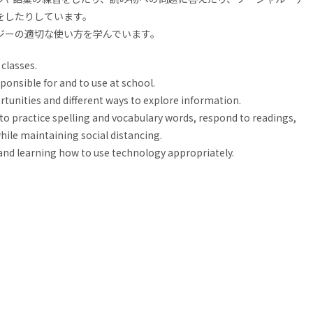
をしたりしています。
ジーの適切な使い方を学んでいます。
classes.
onsible for and to use at school.
unities and different ways to explore information.
o practice spelling and vocabulary words, respond to readings,
ile maintaining social distancing.
 and learning how to use technology appropriately.